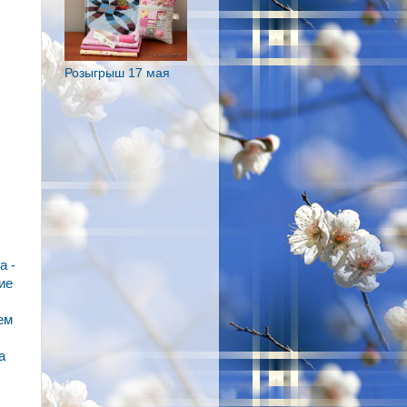
Розыгрыш 17 мая
а -
ие
ем
а