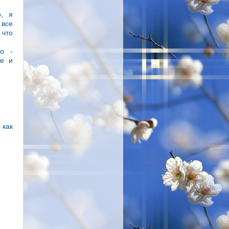
о, я
 все
 что
го -
ые и
 как