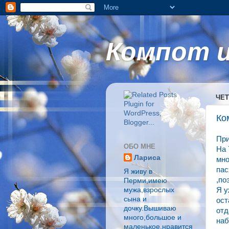
Компот и
ЧЕТ
Ко
При
ОБО МНЕ
На 
Лариса
мно
пас
Я живу в
,по
Перми,имею
мужа,взрослых
Я у
сына и
ост
дочку.Вышиваю
отд
много,большое и
наб
маленькое,нравится