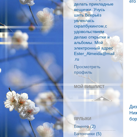
его
делать прикладные
вещички. Учусь
шить.Всерьёз
увлеклась
скрапбукингом,с
удовольствием
делаю открытки и
альбомы. Мой
электронный адрес
Ester_Almeida@mail
.ru
Просмотреть
профиль
МОЙ ВИШЛИСТ
Диз
Ниж
бор
ЯРЛЫКИ
Баннер
(2)
Батончики
(5)