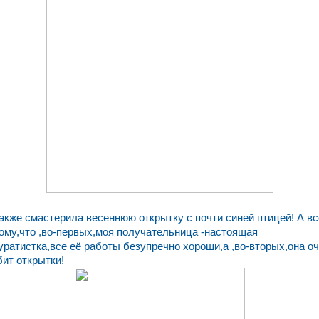
также смастерила весеннюю открытку с почти синей птицей! А вс
ому,что ,во-первых,моя получательница -настоящая
уратистка,все её работы безупречно хороши,а ,во-вторых,она о
ит открытки!