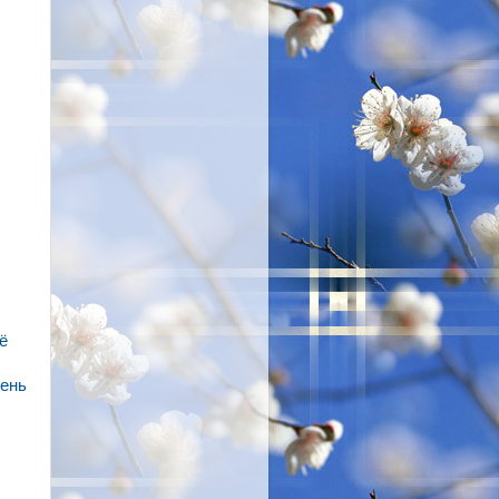
ё
чень