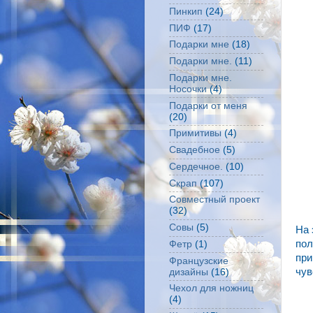
Пинкип
(24)
ПИФ
(17)
Подарки мне
(18)
Подарки мне.
(11)
Подарки мне.
Носочки
(4)
Подарки от меня
(20)
Примитивы
(4)
Свадебное
(5)
Сердечное.
(10)
Скрап
(107)
Совместный проект
(32)
Совы
(5)
На 
пол
Фетр
(1)
при
Французские
чув
дизайны
(16)
Чехол для ножниц
(4)