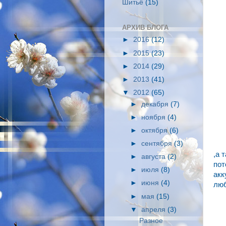
Шитьё
(15)
АРХИВ БЛОГА
►
2016
(12)
►
2015
(23)
►
2014
(29)
►
2013
(41)
▼
2012
(65)
►
декабря
(7)
►
ноября
(4)
►
октября
(6)
►
сентября
(3)
,а 
►
августа
(2)
пот
►
июля
(8)
акк
►
июня
(4)
люб
►
мая
(15)
▼
апреля
(3)
Разное