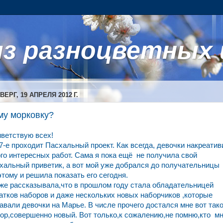
з разноцветных 
ВЕРГ, 19 АПРЕЛЯ 2012 Г.
му морковку?
ветствую всех!
7-е проходит Пасхальный проект. Как всегда, девочки накреатив
го интересных работ. Сама я пока ещё не получила свой
хальный приветик, а вот мой уже добрался до получательницы
этому и решила показать его сегодня.
же рассказывала,что в прошлом году стала обладательницей
атков наборов и даже нескольких новых наборчиков ,которые
авали девочки на Марье. В числе прочего достался мне вот так
ор,совершенно новый. Вот только,к сожалению,не помню,кто м