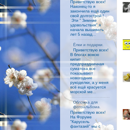
Приветствую всех!
Наконец-то я
закончила ещё один
свой долгострой !
Эти " Зимние
удовольствия" я
начала вышивать
лет 5 назад...
Ёлки и подарки.
Приветствую всех!
В блогах вовсю
кипит
предпраздничная
суматоха,все
показывают
новогодние
рукоделки, а у меня
всё ещё красуется
морской ме...
Обложка для
фотоальбома.
Приветствую всех!
На Форуме
"Карусель
фантазий" мы с