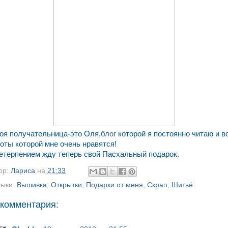
оя получательница-это Оля,
блог
которой я постоянно читаю и в
оты которой мне очень нравятся!
етерпением жду теперь свой Пасхальный подарок.
ор:
Лариса
на
21:33
ыки:
Вышивка
,
Открытки
,
Подарки от меня
,
Скрап
,
Шитьё
 комментария: