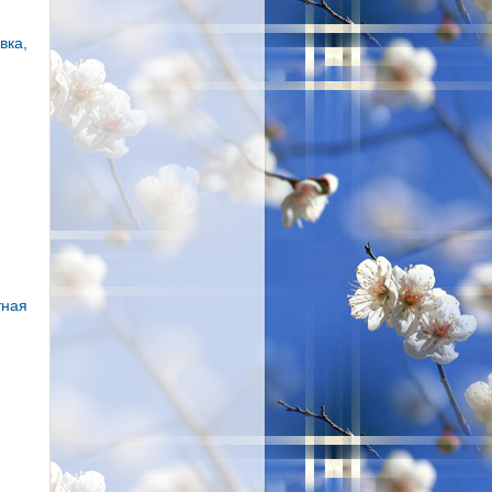
вка,
тная