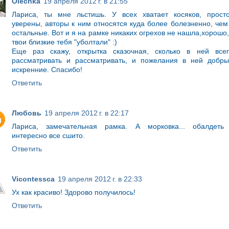
Olechka
19 апреля 2012 г. в 21:55
Лариса, ты мне льстишь. У всех хватает косяков, прост
уверены, авторы к ним относятся куда более болезненно, чем
остальные. Вот и я на рамке никаких огрехов не нашла,хорошо,
твои близкие тебя "уболтали" :)
Еще раз скажу, открытка сказочная, сколько в ней все
рассматривать и рассматривать, и пожелания в ней добр
искренние. Спасибо!
Ответить
Любовь
19 апреля 2012 г. в 22:17
Лариса, замечательная рамка. А морковка... обалдеть
интересно все сшито.
Ответить
Vicontessca
19 апреля 2012 г. в 22:33
Ух как красиво! Здорово получилось!
Ответить