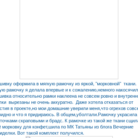
ивку оформила в мягкую рамочку из яркой, "морковной" ткани.
ую рамочку я делала впервые и к сожалению,немного накосячил
ивка относительно рамки наклеена не совсем ровно и внутренн
лки вырезаны не очень аккуратно. Даже хотела отказаться от
стия в проекте,но мои домашние уверили меня,что огрехов совс
видно и что я придираюсь. В общем,уболтали.Рамочку украсила
точками скраповыми и брадс. К рамочке из такой же ткани сщил
 морковку для конфет,шила по МК Татьяны из блога Вечерние
иделки. Вот такой комплект получился.