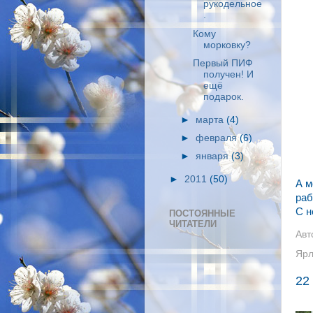
рукодельное
.
Кому
морковку?
Первый ПИФ
получен! И
ещё
подарок.
►
марта
(4)
►
февраля
(6)
►
января
(3)
►
2011
(50)
А м
раб
С н
ПОСТОЯННЫЕ
ЧИТАТЕЛИ
Авт
Ярл
22