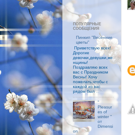
ПОПУЛЯРНЫЕ
СООБЩЕНИЯ
Пинкип "Весенние
цветы"
Приветствую всех!
Дорогие
девочки,девушки,же
нщины!
Поздравляю всех
вас с Праздником
Весны! Хочу
пожелать,чтобы с
каждой из вас
рядом был ...
"
Pleasur
es оf
winter "
от
Dimensi
on